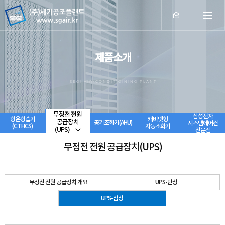
제품소개
SEGI AIR-CONDITIOINING PLANT
무정전 전원
삼성전자
항온항습기
캐비넷형
공급장치
공기조화기(AHU)
시스템에어컨
(CTHCS)
자동소화기
(UPS)
전문점
무정전 전원 공급장치(UPS)
무정전 전원 공급장치 개요
UPS-단상
UPS-삼상