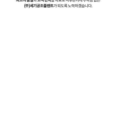
최고의 품질
과
고객 만족
을 목표로 사후관리에 부족함 없는
(주)세기공조플랜트
가 되도록 노력하겠습니다.