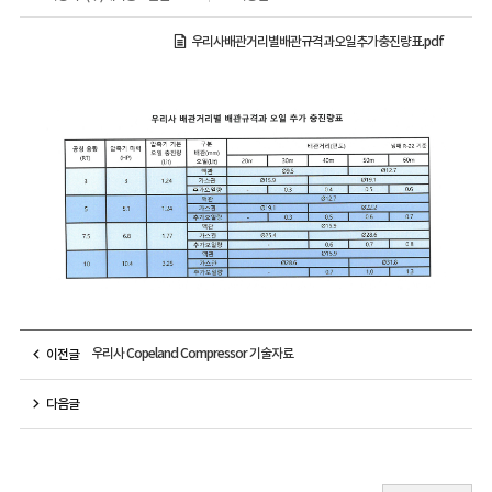
우리사배관거리별배관규격과오일추가충진량표.pdf
우리사 Copeland Compressor 기술자료
이전글
다음글