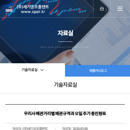
자료실
SEGI AIR-CONDITIOINING PLANT
기술자료실
제품카다로그
기술자료실
우리사 배관거리별 배관규격과 오일 추가 충진량표
작성자 : (주)세기공조플랜트
작성일 : 2020.05.08